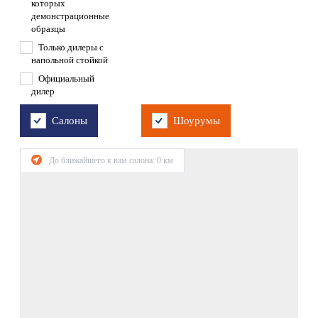
которых
демонстрационные
образцы
Только дилеры с
напольной стойкой
Официальный
дилер
Салоны
Шоурумы
До ближайшего к вам салона:
0
км