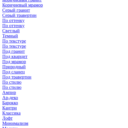
Коричневый мрамор
Серый гранит
Серый травертин
По оттенку
По оттенку
Светлый
Темный
По текстуре
По текстуре
Под гранит
Под кварцит
Под мрамор
Природный
Под сланец
Под травертин
По стилю
По стилю
Ампир
Ар-деко
Барокко
Кантри
Классика
Лофт
Минимализм