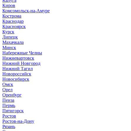
Калуга
Киров
Комсомольск-на-Амуре
Кострома
Краснодар
Красноярск
Курск
Липецк
Махачкала
Минск
Набережные Челны
Нижневартовск
Нижний Новгород
Нижний Тагил
Новороссийск
Новосибирск
Омск
Орел
Оренбург
Пенза
Пермь
Пятигорск
Ростов
Ростов-на-Дону
Рязань