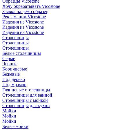
Образцы Vicostone
Хочу обрабатывать Vicostone
Заявка на демо образец
Рекламации Vicostone
Изделия из Vicostone
Изделия из Vicostone
Изделия из Vicostone
Столешницы
Столешницы
Столешницы
Белые столешницы
Серые
Черные
Коричневые
Бежевые
Под дерево
Под мрамор
Глянцевые столешницы
Столешницы для ванной
Столешницы с мойкой
Столешницы для кухни
Мойки
Мойки
Мойки
Белые мойки