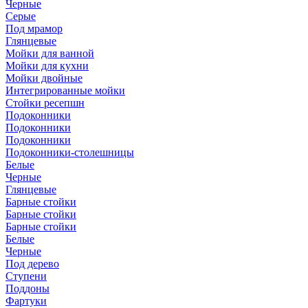
Черные
Серые
Под мрамор
Глянцевые
Мойки для ванной
Мойки для кухни
Мойки двойные
Интегрированные мойки
Стойки ресепшн
Подоконники
Подоконники
Подоконники
Подоконники-столешницы
Белые
Черные
Глянцевые
Барные стойки
Барные стойки
Барные стойки
Белые
Черные
Под дерево
Ступени
Поддоны
Фартуки