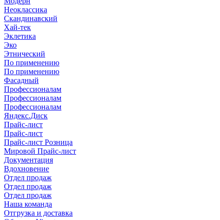
Модерн
Неоклассика
Скандинавский
Хай-тек
Эклетика
Эко
Этнический
По применению
По применению
Фасадный
Профессионалам
Профессионалам
Профессионалам
Яндекс.Диск
Прайс-лист
Прайс-лист
Прайс-лист Розница
Мировой Прайс-лист
Документация
Вдохновение
Отдел продаж
Отдел продаж
Отдел продаж
Наша команда
Отгрузка и доставка