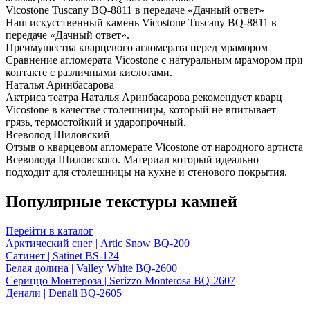
Vicostone Tuscany BQ-8811 в передаче «Дачный ответ»
Наш искусственный камень Vicostone Tuscany BQ-8811 в
передаче «Дачный ответ».
Преимущества кварцевого агломерата перед мрамором
Сравнение агломерата Vicostone с натуральным мрамором при
контакте с различными кислотами.
Наталья Аринбасарова
Актриса театра Наталья Аринбасарова рекомендует кварц
Vicostone в качестве столешницы, который не впитывает
грязь, термостойкий и ударопрочный.
Всеволод Шиловский
Отзыв о кварцевом агломерате Vicostone от народного артиста
Всеволода Шиловского. Материал который идеально
подходит для столешницы на кухне и стенового покрытия.
Популярные текстуры камней
Перейти в каталог
Арктический снег | Artic Snow BQ-200
Сатинет | Satinet BS-124
Белая долина | Valley White BQ-2600
Сериццо Монтероза | Serizzo Monterosa BQ-2607
Денали | Denali BQ-2605