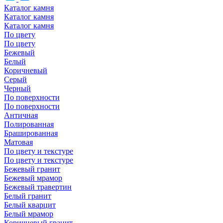
Каталог камня
Каталог камня
Каталог камня
По цвету
По цвету
Бежевый
Белый
Коричневый
Серый
Черный
По поверхности
По поверхности
Античная
Полированная
Брашированная
Матовая
По цвету и текстуре
По цвету и текстуре
Бежевый гранит
Бежевый мрамор
Бежевый травертин
Белый гранит
Белый кварцит
Белый мрамор
Коричневый гранит