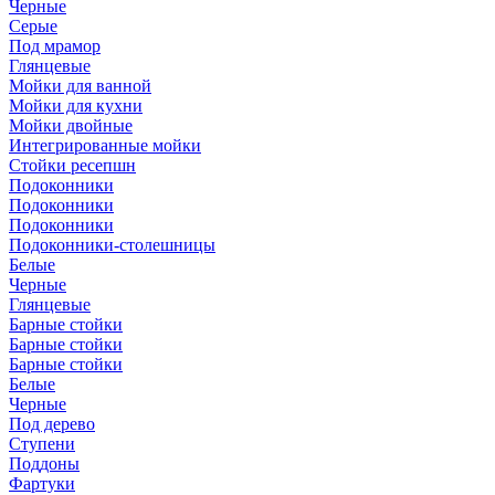
Черные
Серые
Под мрамор
Глянцевые
Мойки для ванной
Мойки для кухни
Мойки двойные
Интегрированные мойки
Стойки ресепшн
Подоконники
Подоконники
Подоконники
Подоконники-столешницы
Белые
Черные
Глянцевые
Барные стойки
Барные стойки
Барные стойки
Белые
Черные
Под дерево
Ступени
Поддоны
Фартуки