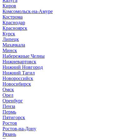
Калуга
Киров
Комсомольск-на-Амуре
Кострома
Краснодар
Красноярск
Курск
Липецк
Махачкала
Минск
Набережные Челны
Нижневартовск
Нижний Новгород
Нижний Тагил
Новороссийск
Новосибирск
Омск
Орел
Оренбург
Пенза
Пермь
Пятигорск
Ростов
Ростов-на-Дону
Рязань