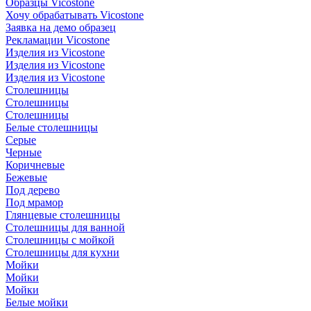
Образцы Vicostone
Хочу обрабатывать Vicostone
Заявка на демо образец
Рекламации Vicostone
Изделия из Vicostone
Изделия из Vicostone
Изделия из Vicostone
Столешницы
Столешницы
Столешницы
Белые столешницы
Серые
Черные
Коричневые
Бежевые
Под дерево
Под мрамор
Глянцевые столешницы
Столешницы для ванной
Столешницы с мойкой
Столешницы для кухни
Мойки
Мойки
Мойки
Белые мойки