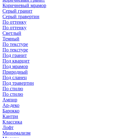
Коричневый мрамор
Серый гранит
Серый травертин
По оттенку
По оттенку
Светлый
Темный
По текстуре
По текстуре
Под гранит
Под кварцит
Под мрамор
Природный
Под сланец
Под травертин
По стилю
По стилю
Ампир
Ар-деко
Барокко
Кантри
Классика
Лофт
Минимализм