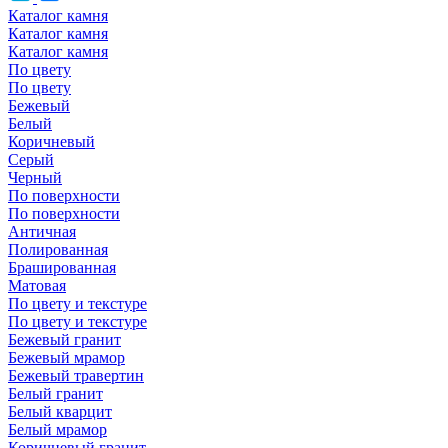
Каталог камня
Каталог камня
Каталог камня
По цвету
По цвету
Бежевый
Белый
Коричневый
Серый
Черный
По поверхности
По поверхности
Античная
Полированная
Брашированная
Матовая
По цвету и текстуре
По цвету и текстуре
Бежевый гранит
Бежевый мрамор
Бежевый травертин
Белый гранит
Белый кварцит
Белый мрамор
Коричневый гранит