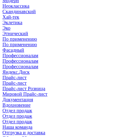
Модерн
Неоклассика
Скандинавский
Хай-тек
Эклетика
Эко
Этнический
По применению
По применению
Фасадный
Профессионалам
Профессионалам
Профессионалам
Яндекс.Диск
Прайс-лист
Прайс-лист
Прайс-лист Розница
Мировой Прайс-лист
Документация
Вдохновение
Отдел продаж
Отдел продаж
Отдел продаж
Наша команда
Отгрузка и доставка