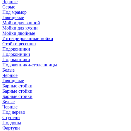
Черные
Серые
Под мрамор
Глянцевые
Мойки для ванной
Мойки для кухни
Мойки двойные
Интегрированные мойки
Стойки ресепшн
Подоконники
Подоконники
Подоконники
Подоконники-столешницы
Белые
Черные
Глянцевые
Барные стойки
Барные стойки
Барные стойки
Белые
Черные
Под дерево
Ступени
Поддоны
Фартуки