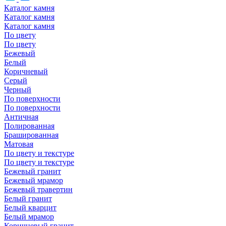
Каталог камня
Каталог камня
Каталог камня
По цвету
По цвету
Бежевый
Белый
Коричневый
Серый
Черный
По поверхности
По поверхности
Античная
Полированная
Брашированная
Матовая
По цвету и текстуре
По цвету и текстуре
Бежевый гранит
Бежевый мрамор
Бежевый травертин
Белый гранит
Белый кварцит
Белый мрамор
Коричневый гранит