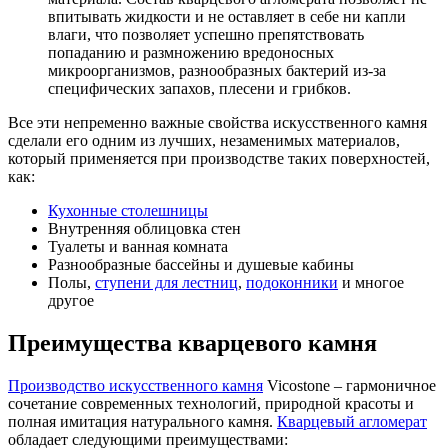
впитывать жидкости и не оставляет в себе ни капли
влаги, что позволяет успешно препятствовать
попаданию и размножению вредоносных
микроорганизмов, разнообразных бактерий из-за
специфических запахов, плесени и грибков.
Все эти непременно важные свойства искусственного камня
сделали его одним из лучших, незаменимых материалов,
который применяется при производстве таких поверхностей,
как:
Кухонные столешницы
Внутренняя облицовка стен
Туалеты и ванная комната
Разнообразные бассейны и душевые кабины
Полы,
ступени для лестниц
,
подоконники
и многое
другое
Преимущества кварцевого камня
Производство искусственного камня
Vicostone – гармоничное
сочетание современных технологий, природной красоты и
полная имитация натурального камня.
Кварцевый агломерат
обладает следующими преимуществами: