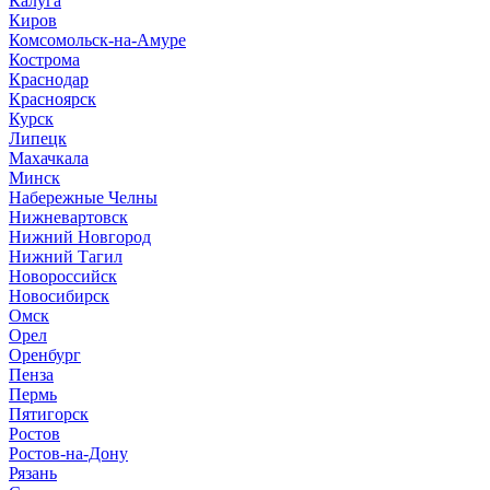
Калуга
Киров
Комсомольск-на-Амуре
Кострома
Краснодар
Красноярск
Курск
Липецк
Махачкала
Минск
Набережные Челны
Нижневартовск
Нижний Новгород
Нижний Тагил
Новороссийск
Новосибирск
Омск
Орел
Оренбург
Пенза
Пермь
Пятигорск
Ростов
Ростов-на-Дону
Рязань