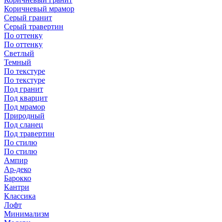
Коричневый мрамор
Серый гранит
Серый травертин
По оттенку
По оттенку
Светлый
Темный
По текстуре
По текстуре
Под гранит
Под кварцит
Под мрамор
Природный
Под сланец
Под травертин
По стилю
По стилю
Ампир
Ар-деко
Барокко
Кантри
Классика
Лофт
Минимализм