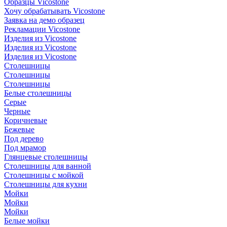
Образцы Vicostone
Хочу обрабатывать Vicostone
Заявка на демо образец
Рекламации Vicostone
Изделия из Vicostone
Изделия из Vicostone
Изделия из Vicostone
Столешницы
Столешницы
Столешницы
Белые столешницы
Серые
Черные
Коричневые
Бежевые
Под дерево
Под мрамор
Глянцевые столешницы
Столешницы для ванной
Столешницы с мойкой
Столешницы для кухни
Мойки
Мойки
Мойки
Белые мойки