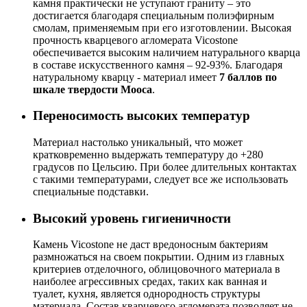
камня практически не уступают граниту – это
достигается благодаря специальным полиэфирным
смолам, применяемым при его изготовлении. Высокая
прочность кварцевого агломерата Vicostone
обеспечивается высоким наличием натурального кварца
в составе искусственного камня – 92-93%. Благодаря
натуральному кварцу - материал имеет
7 баллов по
шкале твердости Мооса
.
Переносимость высоких температур
Материал настолько уникальный, что может
кратковременно выдержать температуру до +280
градусов по Цельсию. При более длительных контактах
с такими температурами, следует все же использовать
специальные подставки.
Высокий уровень гигиеничности
Камень Vicostone не даст вредоносным бактериям
размножаться на своем покрытии. Одним из главных
критериев отделочного, облицовочного материала в
наиболее агрессивных средах, таких как ванная и
туалет, кухня, является однородность структуры
материала. Состав кварцевого агломерата позволяет не