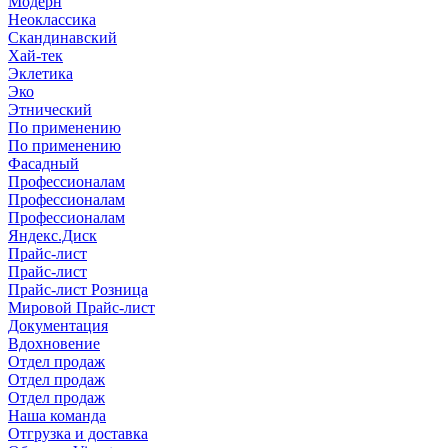
Модерн
Неоклассика
Скандинавский
Хай-тек
Эклетика
Эко
Этнический
По применению
По применению
Фасадный
Профессионалам
Профессионалам
Профессионалам
Яндекс.Диск
Прайс-лист
Прайс-лист
Прайс-лист Розница
Мировой Прайс-лист
Документация
Вдохновение
Отдел продаж
Отдел продаж
Отдел продаж
Наша команда
Отгрузка и доставка