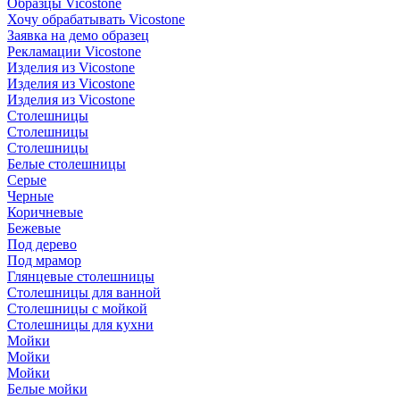
Образцы Vicostone
Хочу обрабатывать Vicostone
Заявка на демо образец
Рекламации Vicostone
Изделия из Vicostone
Изделия из Vicostone
Изделия из Vicostone
Столешницы
Столешницы
Столешницы
Белые столешницы
Серые
Черные
Коричневые
Бежевые
Под дерево
Под мрамор
Глянцевые столешницы
Столешницы для ванной
Столешницы с мойкой
Столешницы для кухни
Мойки
Мойки
Мойки
Белые мойки