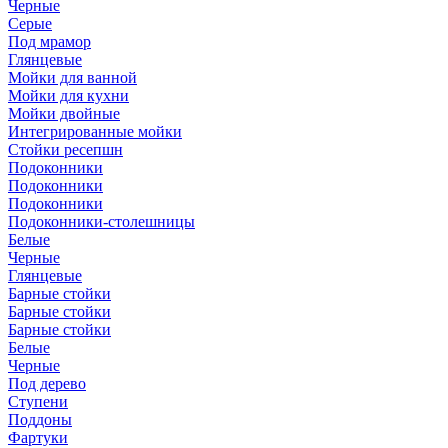
Черные
Серые
Под мрамор
Глянцевые
Мойки для ванной
Мойки для кухни
Мойки двойные
Интегрированные мойки
Стойки ресепшн
Подоконники
Подоконники
Подоконники
Подоконники-столешницы
Белые
Черные
Глянцевые
Барные стойки
Барные стойки
Барные стойки
Белые
Черные
Под дерево
Ступени
Поддоны
Фартуки