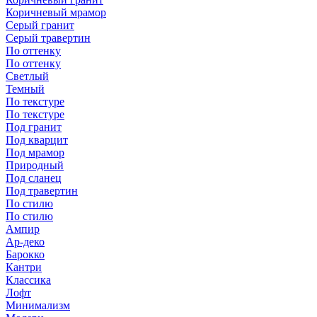
Коричневый мрамор
Серый гранит
Серый травертин
По оттенку
По оттенку
Светлый
Темный
По текстуре
По текстуре
Под гранит
Под кварцит
Под мрамор
Природный
Под сланец
Под травертин
По стилю
По стилю
Ампир
Ар-деко
Барокко
Кантри
Классика
Лофт
Минимализм