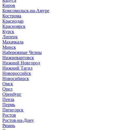
Калуга
Киров
Комсомольск-на-Амуре
Кострома
Краснодар
Красноярск
Курск
Липецк
Махачкала
Минск
Набережные Челны
Нижневартовск
Нижний Новгород
Нижний Тагил
Новороссийск
Новосибирск
Омск
Орел
Оренбург
Пенза
Пермь
Пятигорск
Ростов
Ростов-на-Дону
Рязань