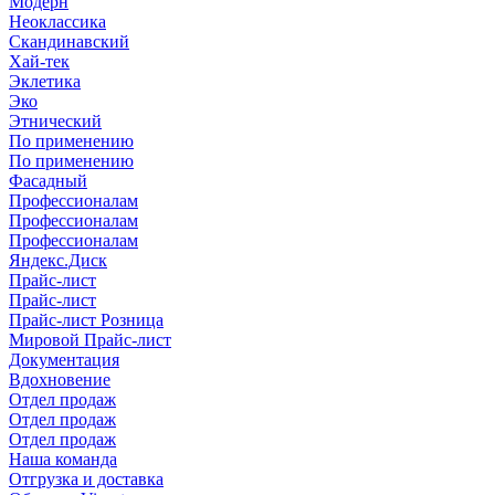
Модерн
Неоклассика
Скандинавский
Хай-тек
Эклетика
Эко
Этнический
По применению
По применению
Фасадный
Профессионалам
Профессионалам
Профессионалам
Яндекс.Диск
Прайс-лист
Прайс-лист
Прайс-лист Розница
Мировой Прайс-лист
Документация
Вдохновение
Отдел продаж
Отдел продаж
Отдел продаж
Наша команда
Отгрузка и доставка