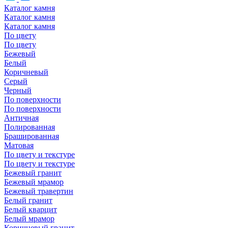
Каталог камня
Каталог камня
Каталог камня
По цвету
По цвету
Бежевый
Белый
Коричневый
Серый
Черный
По поверхности
По поверхности
Античная
Полированная
Брашированная
Матовая
По цвету и текстуре
По цвету и текстуре
Бежевый гранит
Бежевый мрамор
Бежевый травертин
Белый гранит
Белый кварцит
Белый мрамор
Коричневый гранит