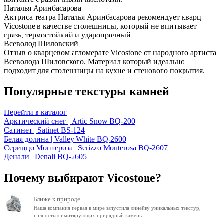
Наталья Аринбасарова
Актриса театра Наталья Аринбасарова рекомендует кварц
Vicostone в качестве столешницы, который не впитывает
грязь, термостойкий и ударопрочный.
Всеволод Шиловский
Отзыв о кварцевом агломерате Vicostone от народного артиста
Всеволода Шиловского. Материал который идеально
подходит для столешницы на кухне и стенового покрытия.
Популярные текстуры камней
Перейти в каталог
Арктический снег | Artic Snow BQ-200
Сатинет | Satinet BS-124
Белая долина | Valley White BQ-2600
Сериццо Монтероза | Serizzo Monterosa BQ-2607
Денали | Denali BQ-2605
Почему выбирают Vicostone?
Ближе к природе
Наша компания первая в мире запустила линейку уникальных текстур,
полностью имитирующих природный камень.