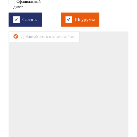
Официальный
дилер
Салоны
Шоурумы
До ближайшего к вам салона:
0
км