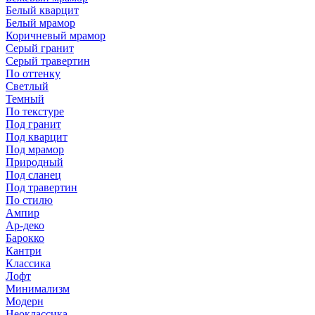
Белый кварцит
Белый мрамор
Коричневый мрамор
Серый гранит
Серый травертин
По оттенку
Светлый
Темный
По текстуре
Под гранит
Под кварцит
Под мрамор
Природный
Под сланец
Под травертин
По стилю
Ампир
Ар-деко
Барокко
Кантри
Классика
Лофт
Минимализм
Модерн
Неоклассика