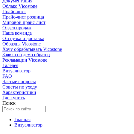
Документация
Облако Vicostone
Прайс-лист
Прайс-лист розница
Мировой прайс-лист
Отдел продаж
Наша команда
Отгрузка и доставка
Образцы Vicostone
Хочу обрабатывать Vicostone
Заявка на демо образец
Рекламации Vicostone
Галерея
Визуализатор
FAQ
Частые вопросы
Советы по уходу
Характеристики
Где купить
Поиск
Главная
Визуализатор