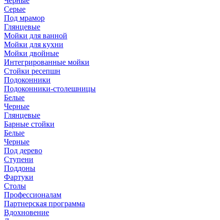
Черные
Серые
Под мрамор
Глянцевые
Мойки для ванной
Мойки для кухни
Мойки двойные
Интегрированные мойки
Стойки ресепшн
Подоконники
Подоконники-столешницы
Белые
Черные
Глянцевые
Барные стойки
Белые
Черные
Под дерево
Ступени
Поддоны
Фартуки
Столы
Профессионалам
Партнерская программа
Вдохновение