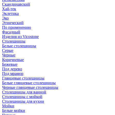
Скандинавский
Хай-тек
Эклетика
Эко
Этнический
По применению
Фасадный
Изделия из Vicostone
Столешницы
Белые столешницы
Серые
Черные
Коричневые
Бежевые
Под дерево
Под мрамор
Глянцевые столешницы
Белые глянцевые столешницы
Черные глянцевые столешницы
Столешницы для ванной
Столешницы с мойкой
Столешницы для кухни
Мойки
Белые мойки