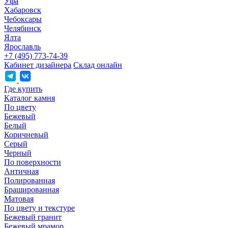
Уфа
Хабаровск
Чебоксары
Челябинск
Ялта
Ярославль
+7 (495) 773-74-39
Кабинет дизайнера
Склад онлайн
Где купить
Каталог камня
По цвету
Бежевый
Белый
Коричневый
Серый
Черный
По поверхности
Античная
Полированная
Брашированная
Матовая
По цвету и текстуре
Бежевый гранит
Бежевый мрамор