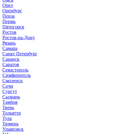
Орел
Оренбург
Пенза
Пермь
Пятигорск
Ростов
Ростов-на-Дону
Рязань
Самара
Санкт Петербург
Саранск
Саратов
Севастополь
Симферополь
Смоленск
Сочи
Сургут
Сызрань
Тамбов
Тверь
Тольятти
Тула
Тюмень
Ульяновск