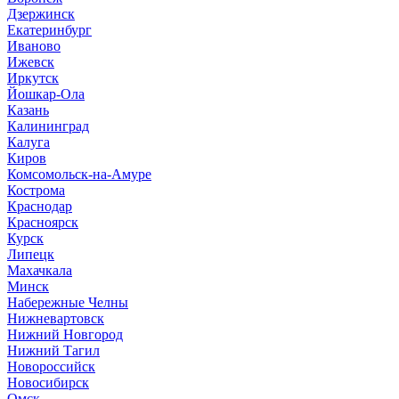
Дзержинск
Екатеринбург
Иваново
Ижевск
Иркутск
Йошкар-Ола
Казань
Калининград
Калуга
Киров
Комсомольск-на-Амуре
Кострома
Краснодар
Красноярск
Курск
Липецк
Махачкала
Минск
Набережные Челны
Нижневартовск
Нижний Новгород
Нижний Тагил
Новороссийск
Новосибирск
Омск