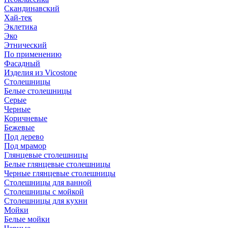
Скандинавский
Хай-тек
Эклетика
Эко
Этнический
По применению
Фасадный
Изделия из Vicostone
Столешницы
Белые столешницы
Серые
Черные
Коричневые
Бежевые
Под дерево
Под мрамор
Глянцевые столешницы
Белые глянцевые столешницы
Черные глянцевые столешницы
Столешницы для ванной
Столешницы с мойкой
Столешницы для кухни
Мойки
Белые мойки