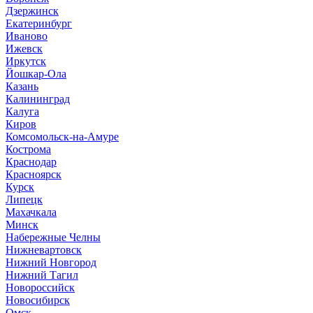
Дзержинск
Екатеринбург
Иваново
Ижевск
Иркутск
Йошкар-Ола
Казань
Калининград
Калуга
Киров
Комсомольск-на-Амуре
Кострома
Краснодар
Красноярск
Курск
Липецк
Махачкала
Минск
Набережные Челны
Нижневартовск
Нижний Новгород
Нижний Тагил
Новороссийск
Новосибирск
Омск