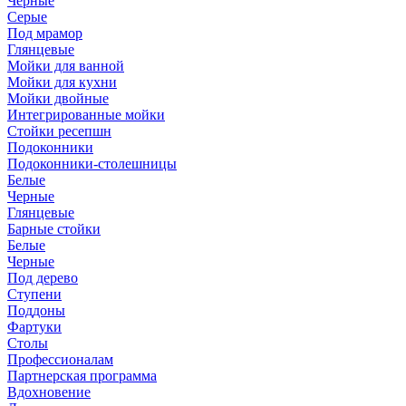
Черные
Серые
Под мрамор
Глянцевые
Мойки для ванной
Мойки для кухни
Мойки двойные
Интегрированные мойки
Стойки ресепшн
Подоконники
Подоконники-столешницы
Белые
Черные
Глянцевые
Барные стойки
Белые
Черные
Под дерево
Ступени
Поддоны
Фартуки
Столы
Профессионалам
Партнерская программа
Вдохновение