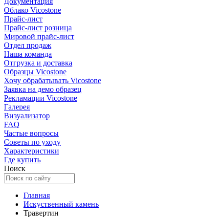
Документация
Облако Vicostone
Прайс-лист
Прайс-лист розница
Мировой прайс-лист
Отдел продаж
Наша команда
Отгрузка и доставка
Образцы Vicostone
Хочу обрабатывать Vicostone
Заявка на демо образец
Рекламации Vicostone
Галерея
Визуализатор
FAQ
Частые вопросы
Советы по уходу
Характеристики
Где купить
Поиск
Главная
Искуственный камень
Травертин