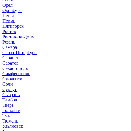
Орел
Оренбург
Пенза
Пермь
Пятигорск
Ростов
Ростов-на-Дону
Рязань
Самара
Санкт Петербург
Саранск
Саратов
Севастополь
Симферополь
Смоленск
Сочи
Сургут
Сызрань
Тамбов
Тверь
Тольятти
Тула
Тюмень
Ульяновск