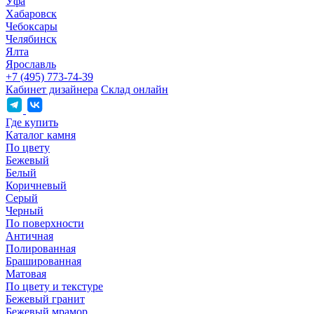
Уфа
Хабаровск
Чебоксары
Челябинск
Ялта
Ярославль
+7 (495) 773-74-39
Кабинет дизайнера
Склад онлайн
Где купить
Каталог камня
По цвету
Бежевый
Белый
Коричневый
Серый
Черный
По поверхности
Античная
Полированная
Брашированная
Матовая
По цвету и текстуре
Бежевый гранит
Бежевый мрамор