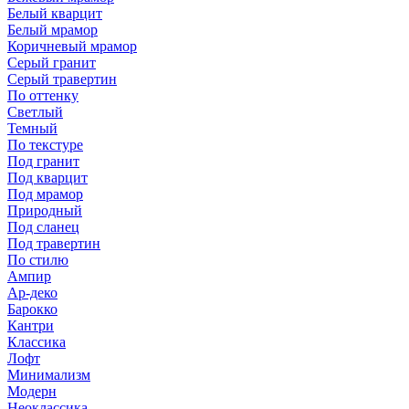
Белый кварцит
Белый мрамор
Коричневый мрамор
Серый гранит
Серый травертин
По оттенку
Светлый
Темный
По текстуре
Под гранит
Под кварцит
Под мрамор
Природный
Под сланец
Под травертин
По стилю
Ампир
Ар-деко
Барокко
Кантри
Классика
Лофт
Минимализм
Модерн
Неоклассика