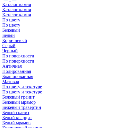
Каталог камня
Каталог камня
Каталог камня
По цвету
По цвету
Бежевый
Белый
Коричневый
Серый
Черный
По поверхности
По поверхности
Античная
Полированная
Брашированная
Матовая
По цвету и текстуре
По цвету и текстуре
Бежевый гранит
Бежевый мрамор
Бежевый травертин
Белый гранит
Белый кварцит
Белый мрамор
Коричневый гранит