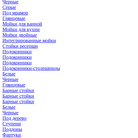
Черные
Серые
Под мрамор
Глянцевые
Мойки для ванной
Мойки для кухни
Мойки двойные
Интегрированные мойки
Стойки ресепшн
Подоконники
Подоконники
Подоконники
Подоконники-столешницы
Белые
Черные
Глянцевые
Барные стойки
Барные стойки
Барные стойки
Белые
Черные
Под дерево
Ступени
Поддоны
Фартуки