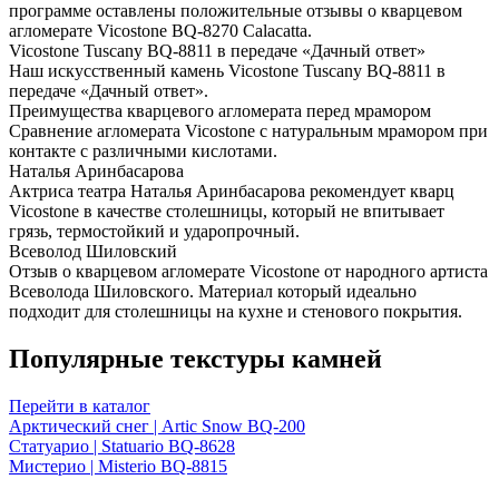
программе оставлены положительные отзывы о кварцевом
агломерате Vicostone BQ-8270 Calacatta.
Vicostone Tuscany BQ-8811 в передаче «Дачный ответ»
Наш искусственный камень Vicostone Tuscany BQ-8811 в
передаче «Дачный ответ».
Преимущества кварцевого агломерата перед мрамором
Сравнение агломерата Vicostone с натуральным мрамором при
контакте с различными кислотами.
Наталья Аринбасарова
Актриса театра Наталья Аринбасарова рекомендует кварц
Vicostone в качестве столешницы, который не впитывает
грязь, термостойкий и ударопрочный.
Всеволод Шиловский
Отзыв о кварцевом агломерате Vicostone от народного артиста
Всеволода Шиловского. Материал который идеально
подходит для столешницы на кухне и стенового покрытия.
Популярные текстуры камней
Перейти в каталог
Арктический снег | Artic Snow BQ-200
Статуарио | Statuario BQ-8628
Мистерио | Misterio BQ-8815