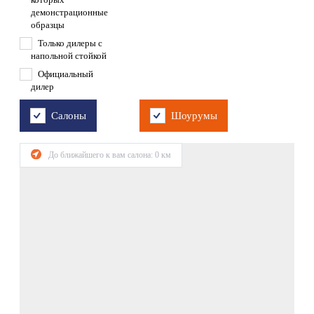
демонстрационные
образцы
Только дилеры с
напольной стойкой
Официальный
дилер
Салоны
Шоурумы
До ближайшего к вам салона:
0
км