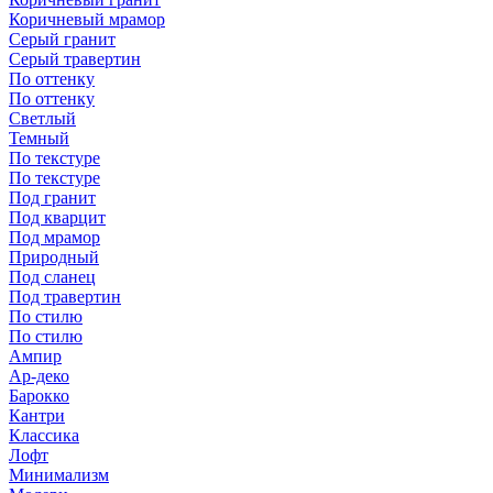
Коричневый мрамор
Серый гранит
Серый травертин
По оттенку
По оттенку
Светлый
Темный
По текстуре
По текстуре
Под гранит
Под кварцит
Под мрамор
Природный
Под сланец
Под травертин
По стилю
По стилю
Ампир
Ар-деко
Барокко
Кантри
Классика
Лофт
Минимализм