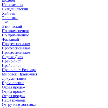
Модерн
Неоклассика
Скандинавский
Хай-тек
Эклетика
Эко
Этнический
По применению
По применению
Фасадный
Профессионалам
Профессионалам
Профессионалам
Яндекс.Диск
Прайс-лист
Прайс-лист
Прайс-лист Розница
Мировой Прайс-лист
Документация
Вдохновение
Отдел продаж
Отдел продаж
Отдел продаж
Наша команда
Отгрузка и доставка