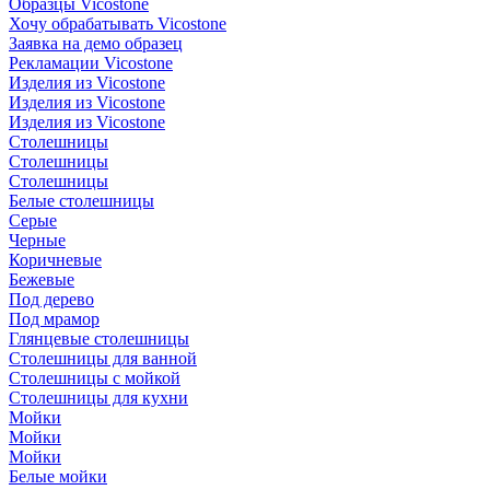
Образцы Vicostone
Хочу обрабатывать Vicostone
Заявка на демо образец
Рекламации Vicostone
Изделия из Vicostone
Изделия из Vicostone
Изделия из Vicostone
Столешницы
Столешницы
Столешницы
Белые столешницы
Серые
Черные
Коричневые
Бежевые
Под дерево
Под мрамор
Глянцевые столешницы
Столешницы для ванной
Столешницы с мойкой
Столешницы для кухни
Мойки
Мойки
Мойки
Белые мойки