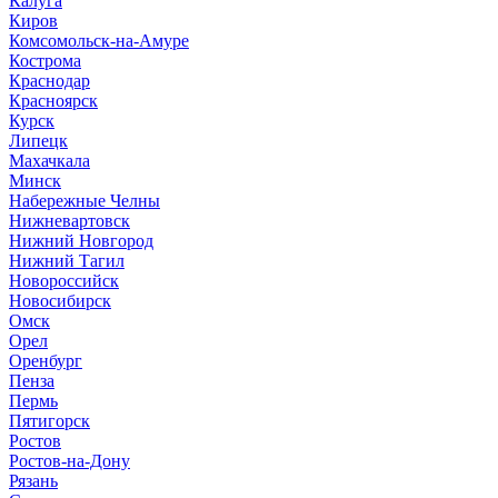
Калуга
Киров
Комсомольск-на-Амуре
Кострома
Краснодар
Красноярск
Курск
Липецк
Махачкала
Минск
Набережные Челны
Нижневартовск
Нижний Новгород
Нижний Тагил
Новороссийск
Новосибирск
Омск
Орел
Оренбург
Пенза
Пермь
Пятигорск
Ростов
Ростов-на-Дону
Рязань