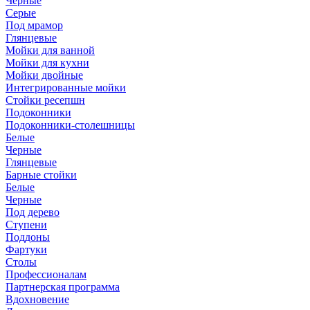
Черные
Серые
Под мрамор
Глянцевые
Мойки для ванной
Мойки для кухни
Мойки двойные
Интегрированные мойки
Стойки ресепшн
Подоконники
Подоконники-столешницы
Белые
Черные
Глянцевые
Барные стойки
Белые
Черные
Под дерево
Ступени
Поддоны
Фартуки
Столы
Профессионалам
Партнерская программа
Вдохновение