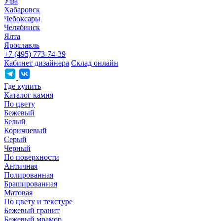
Уфа
Хабаровск
Чебоксары
Челябинск
Ялта
Ярославль
+7 (495) 773-74-39
Кабинет дизайнера
Склад онлайн
Где купить
Каталог камня
По цвету
Бежевый
Белый
Коричневый
Серый
Черный
По поверхности
Античная
Полированная
Брашированная
Матовая
По цвету и текстуре
Бежевый гранит
Бежевый мрамор