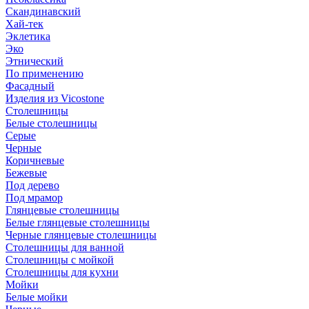
Скандинавский
Хай-тек
Эклетика
Эко
Этнический
По применению
Фасадный
Изделия из Vicostone
Столешницы
Белые столешницы
Серые
Черные
Коричневые
Бежевые
Под дерево
Под мрамор
Глянцевые столешницы
Белые глянцевые столешницы
Черные глянцевые столешницы
Столешницы для ванной
Столешницы с мойкой
Столешницы для кухни
Мойки
Белые мойки