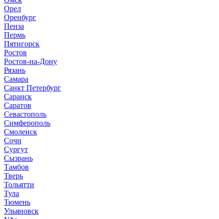
Орел
Оренбург
Пенза
Пермь
Пятигорск
Ростов
Ростов-на-Дону
Рязань
Самара
Санкт Петербург
Саранск
Саратов
Севастополь
Симферополь
Смоленск
Сочи
Сургут
Сызрань
Тамбов
Тверь
Тольятти
Тула
Тюмень
Ульяновск