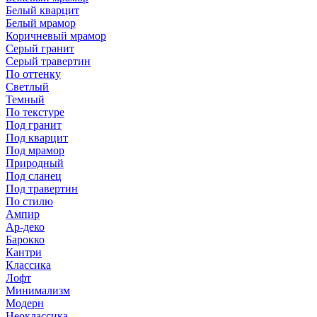
Белый кварцит
Белый мрамор
Коричневый мрамор
Серый гранит
Серый травертин
По оттенку
Светлый
Темный
По текстуре
Под гранит
Под кварцит
Под мрамор
Природный
Под сланец
Под травертин
По стилю
Ампир
Ар-деко
Барокко
Кантри
Классика
Лофт
Минимализм
Модерн
Неоклассика