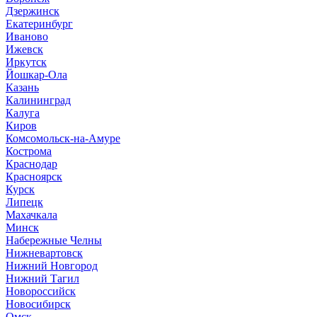
Дзержинск
Екатеринбург
Иваново
Ижевск
Иркутск
Йошкар-Ола
Казань
Калининград
Калуга
Киров
Комсомольск-на-Амуре
Кострома
Краснодар
Красноярск
Курск
Липецк
Махачкала
Минск
Набережные Челны
Нижневартовск
Нижний Новгород
Нижний Тагил
Новороссийск
Новосибирск
Омск