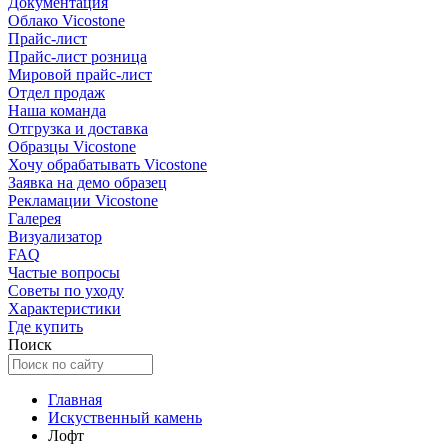
Документация
Облако Vicostone
Прайс-лист
Прайс-лист розница
Мировой прайс-лист
Отдел продаж
Наша команда
Отгрузка и доставка
Образцы Vicostone
Хочу обрабатывать Vicostone
Заявка на демо образец
Рекламации Vicostone
Галерея
Визуализатор
FAQ
Частые вопросы
Советы по уходу
Характеристики
Где купить
Поиск
Главная
Искуственный камень
Лофт